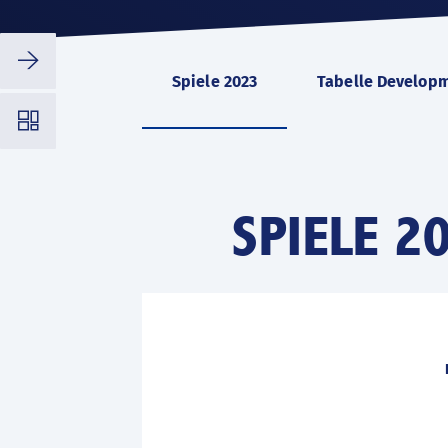
⭢
Spiele 2023
Tabelle Developm
◳
SPIELE 2